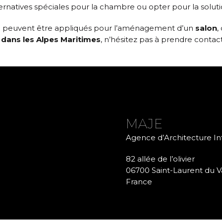
ernatives spéciales pour la chambre ou opter pour la soluti
cle peuvent être appliqués pour l’aménagement d’un
salon
,
 dans les Alpes Maritimes
, n’hésitez pas à prendre contac
MAJE
Agence d’Architecture In
82 allée de l’olivier
06700 Saint-Laurent du V
France