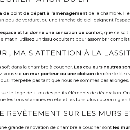
a de point de départ à l’
aménagement
de la chambre. Il e
 un peu de verdure, ou une tranche de ciel, baignent l’espac
l’espace et lui donne une sensation de confort
, que ce soit
le matin, utilisez un tissu occultant pour assombrir complète
R , MAIS ATTENTION À LA LASS
ns soft dans la chambre à coucher.
Les couleurs neutres son
z-vous sur
un mur porteur ou une cloison
derrière le lit s
ne nous interpelle pas tant que nous ne sommes pas allongés.
e sur le linge de lit ou des petits éléments de décoration. O
ime les tons vitaminés en été et les tons plus cocooning en h
DE REVÊTEMENT SUR LES MURS E
 d’une grande rénovation de chambre à coucher sont
les mur