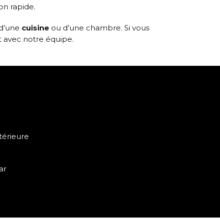
on rapide.
 d’une
cuisine
ou d’une chambre. Si vous
t avec notre équipe.
térieure
ar