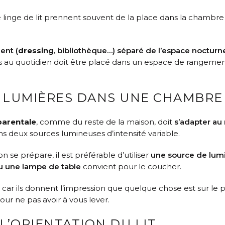
le linge de lit prennent souvent de la place dans la chambr
ent (
dressing
, bibliothèque…) séparé de l’espace nocturn
as au quotidien doit être placé dans un espace de rangement :
E LUMIÈRES DANS UNE CHAMBRE
parentale
, comme du reste de la maison, doit
s’adapter au
ns deux sources lumineuses d’intensité variable.
n se prépare, il est préférable d’utiliser
une source de lum
ou une lampe de table
convient pour le coucher.
 car ils donnent l’impression que quelque chose est sur le p
ur ne pas avoir à vous lever.
L’ORIENTATION DU LIT