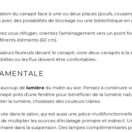
ition du canapé face à une ou deux places (poufs, coussins 
vec des possibilités de stockage ou une bibliothèque en g
aimez vous réfugier, orientez l’aménagement vers un point 
fférents éléments (60 cm).
usieurs fauteuils devant le canapé, voire deux canapés si l
bilités où les flux doivent être confortables…
DAMENTALE
beaucoup de
lumière
du matin au soir. Pensez à construire v
anapé près d’une fenêtre pour bénéficier de la lumière natur
r la lumière, choisissez des couleurs claires.
discute dans le salon, qui est aussi une pièce multifonctionn
de multiplier les sources d’éclairage primaire et indirect
rimaire dans la suspension. Des lampes complémentaires pe