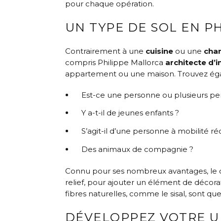
pour chaque opération.
UN TYPE DE SOL EN P
Contrairement à une
cuisine
ou une
cha
compris Philippe Mallorca
architecte d’i
appartement ou une maison. Trouvez égale
Est-ce une personne ou plusieurs per
Y a-t-il de jeunes enfants ?
S’agit-il d’une personne à mobilité ré
Des animaux de compagnie ?
Connu pour ses nombreux avantages, le c
relief, pour ajouter un élément de décorat
fibres naturelles, comme le sisal, sont qu
DÉVELOPPEZ VOTRE U